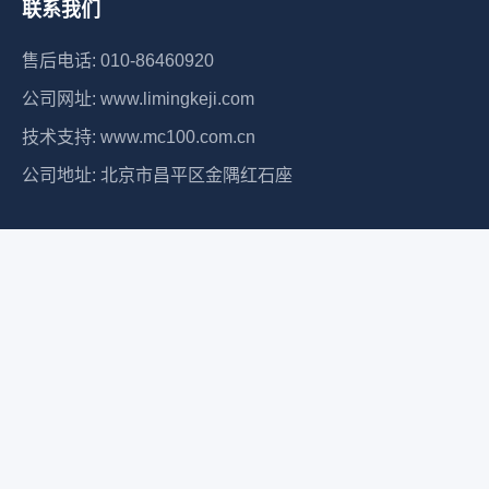
联系我们
售后电话: 010-86460920
公司网址: www.limingkeji.com
技术支持: www.mc100.com.cn
公司地址: 北京市昌平区金隅红石座
关注我们
丽明科技MC100
丽方屏APP
丽方角APP
京ICP备14029824号 2023 北京丽明科技有限公司 版权所有